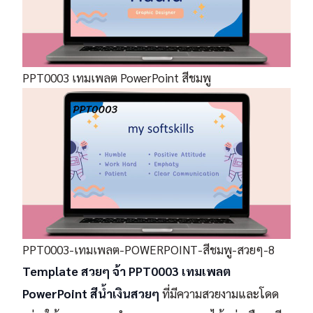
PPT0003 เทมเพลต PowerPoint สีชมพู
PPT0003-เทมเพลต-POWERPOINT-สีชมพู-สวยๆ-8
Template สวยๆ จ้า PPT0003 เทมเพลต
PowerPoint สีน้ำเงินสวยๆ
ที่มีความสวยงามและโดด