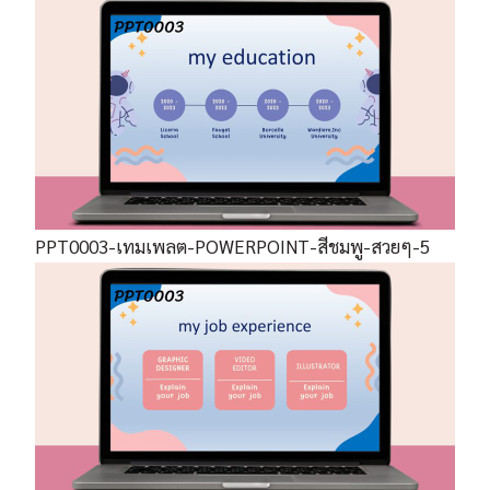
PPT0003-เทมเพลต-POWERPOINT-สีชมพู-สวยๆ-5