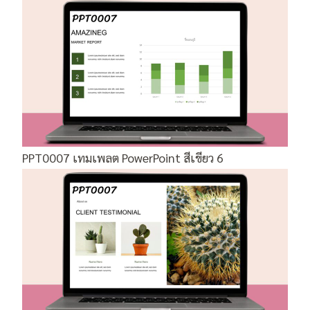
PPT0007 เทมเพลต PowerPoint สีเขียว 6