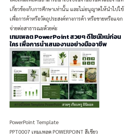
เกี่ยวข้องกับการศึกษาเท่านั้น และไม่อนุญาตให้นำไปใช้
เพื่อการค้าหรือวัตถุประสงค์ทางการค้า หรือขายหรือแจก
จ่ายต่อสาธารณะด้วยค่ะ
เทมเพลต PowerPoint สวยๆ ดีไซน์ใหม่ก่อน
ใคร เพื่อการนำเสนองานอย่างมืออาชีพ
PowerPoint Template
PPT0007 เทมเพลต POWERPOINT สีเขียว