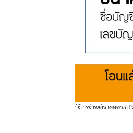
วิธีการชำระเงิน เทมเพลต 