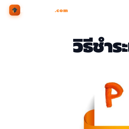
รับจ้างทำสไลด์
.com
วิธีชำระ